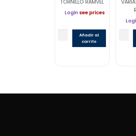
TORNILLO RAMVEL
VARIA
Login
see prices
Log
Añadir al
carrito