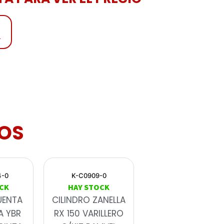
4
OS
4-0
K-C0909-0
CK
HAY STOCK
UENTA
CILINDRO ZANELLA
A YBR
RX 150 VARILLERO