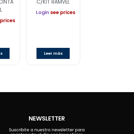
CINTA
C/KIT RAMVEL
L
Login
see prices
prices
ás
Leer más
NEWSLETTER
Suscribite a nuestro newsletter para