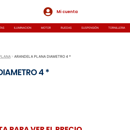
Mi cuenta
TAS
ILUMINACION
MOTOR
RUEDAS
SUSPENSIÓN
TORNILLERIA
PLANA
ARANDELA PLANA DIAMETRO 4 *
DIAMETRO 4 *
A PARA VER EL PRECIO