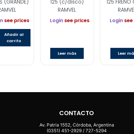
S (GRANDE)
125 (c/disco)
125 FRENO 
RAMVEL
RAMVEL
RAMVE
in
see prices
Login
see prices
Login
see 
Añadir al
carrito
Leer más
Leer m
CONTACTO
Av. Patria 1552, Córdoba, Argentina
(0351) 451-2929 / 727-5294