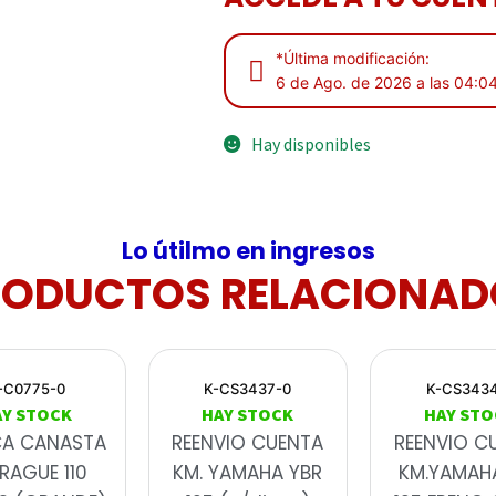
*Última modificación:
6 de Ago. de 2026 a las 04:0
Hay disponibles
Lo útilmo en ingresos
RODUCTOS RELACIONAD
-C0775-0
K-CS3437-0
K-CS343
AY STOCK
HAY STOCK
HAY STO
CA CANASTA
REENVIO CUENTA
REENVIO C
RAGUE 110
KM. YAMAHA YBR
KM.YAMAH