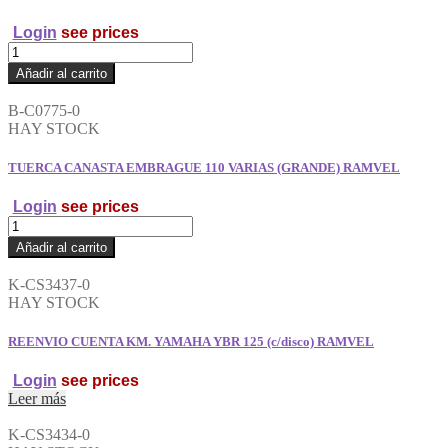
cantidad
Login
see prices
TUERCA
CANASTA
Añadir al carrito
EMBRAGUE
110
B-C0775-0
VARIAS
HAY STOCK
(CHICA)
RAMVEL
TUERCA CANASTA EMBRAGUE 110 VARIAS (GRANDE) RAMVEL
cantidad
Login
see prices
TUERCA
CANASTA
Añadir al carrito
EMBRAGUE
110
K-CS3437-0
VARIAS
HAY STOCK
(GRANDE)
RAMVEL
REENVIO CUENTA KM. YAMAHA YBR 125 (c/disco) RAMVEL
cantidad
Login
see prices
Leer más
K-CS3434-0