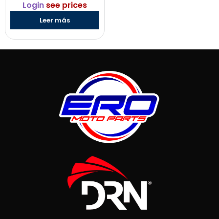
Login
see prices
Leer más