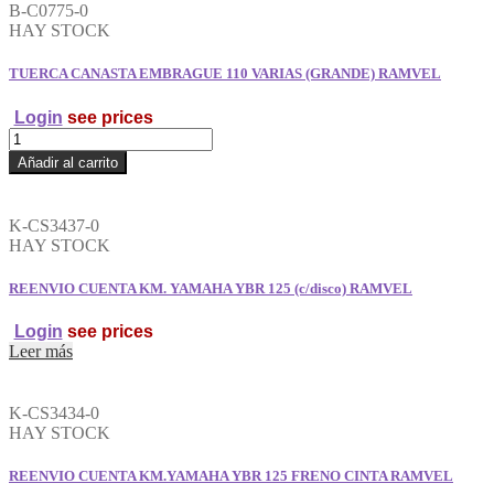
Y
B-C0775-0
TORNILLO
HAY STOCK
RAMVEL
cantidad
TUERCA CANASTA EMBRAGUE 110 VARIAS (GRANDE) RAMVEL
Login
see prices
TUERCA
CANASTA
Añadir al carrito
EMBRAGUE
110
VARIAS
K-CS3437-0
(GRANDE)
HAY STOCK
RAMVEL
cantidad
REENVIO CUENTA KM. YAMAHA YBR 125 (c/disco) RAMVEL
Login
see prices
Leer más
K-CS3434-0
HAY STOCK
REENVIO CUENTA KM.YAMAHA YBR 125 FRENO CINTA RAMVEL