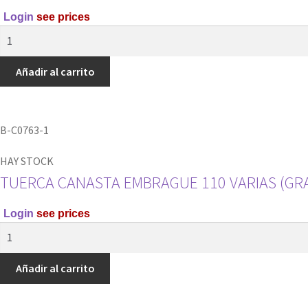
Login
see prices
KIT
TUERCA
CANASTA
Añadir al carrito
4
Y
TORNILLO
B-C0763-1
RAMVEL
cantidad
HAY STOCK
TUERCA CANASTA EMBRAGUE 110 VARIAS (GR
Login
see prices
TUERCA
CANASTA
EMBRAGUE
Añadir al carrito
110
VARIAS