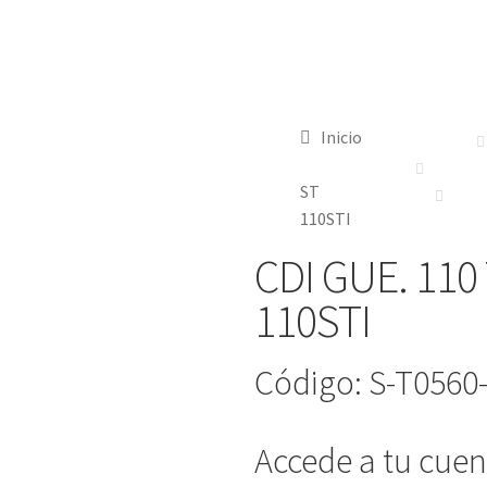
Inicio
ST
110STI
CDI GUE. 110
110STI
Código: S-T0560
Accede a tu cuent