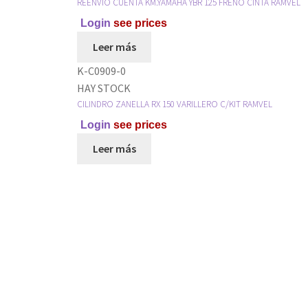
REENVIO CUENTA KM.YAMAHA YBR 125 FRENO CINTA RAMVEL
Login
see prices
Leer más
K-C0909-0
HAY STOCK
CILINDRO ZANELLA RX 150 VARILLERO C/KIT RAMVEL
Login
see prices
Leer más