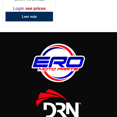
Login
see prices
Leer más