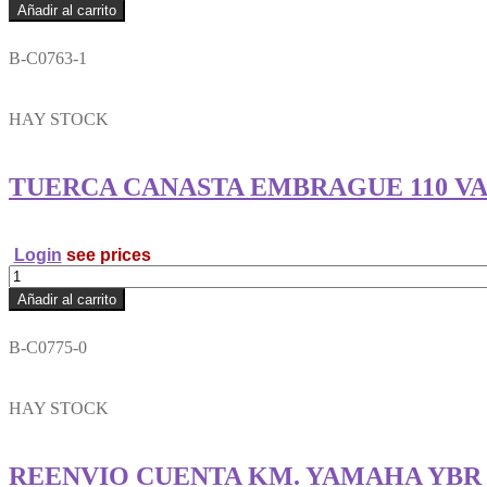
TUERCA
Añadir al carrito
CANASTA
4
B-C0763-1
Y
TORNILLO
RAMVEL
HAY STOCK
cantidad
TUERCA CANASTA EMBRAGUE 110 V
Login
see prices
TUERCA
CANASTA
Añadir al carrito
EMBRAGUE
110
B-C0775-0
VARIAS
(GRANDE)
RAMVEL
HAY STOCK
cantidad
REENVIO CUENTA KM. YAMAHA YBR 12