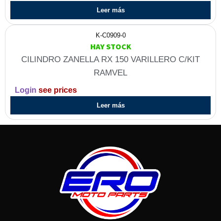
Leer más
K-C0909-0
HAY STOCK
CILINDRO ZANELLA RX 150 VARILLERO C/KIT
RAMVEL
Login
see prices
Leer más