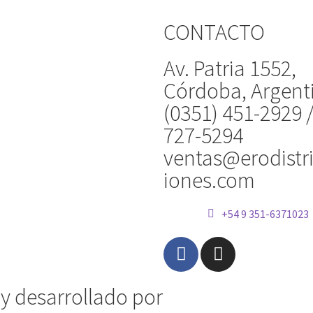
CONTACTO
Av. Patria 1552,
Córdoba, Argent
(0351) 451-2929 
727-5294
ventas@erodistr
iones.com
+54 9 351-6371023
 y desarrollado por
Vervel agnecy