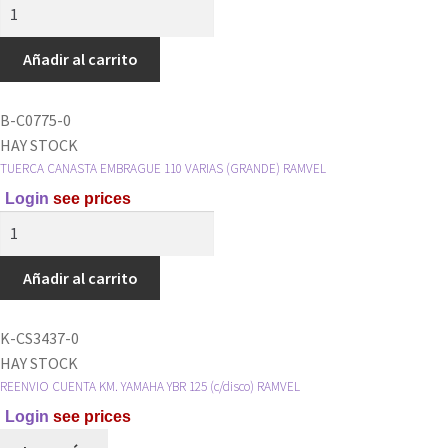
KIT
TUERCA
CANASTA
Añadir al carrito
4
Y
B-C0775-0
TORNILLO
HAY STOCK
RAMVEL
TUERCA CANASTA EMBRAGUE 110 VARIAS (GRANDE) RAMVEL
cantidad
Login
see prices
TUERCA
CANASTA
EMBRAGUE
Añadir al carrito
110
VARIAS
K-CS3437-0
(GRANDE)
HAY STOCK
RAMVEL
REENVIO CUENTA KM. YAMAHA YBR 125 (c/disco) RAMVEL
cantidad
Login
see prices