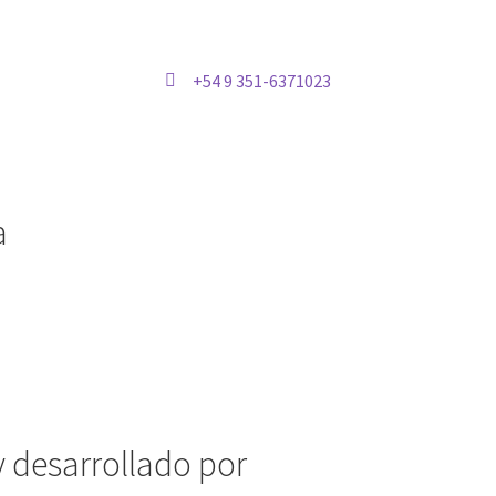
+54 9 351-6371023
a
y desarrollado por
Vervel agnecy