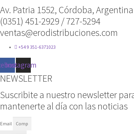
Av. Patria 1552, Córdoba, Argentina
(0351) 451-2929 / 727-5294
ventas@erodistribuciones.com
+54 9 351-6371023
cebook
Instagram
NEWSLETTER
Suscribite a nuestro newsletter par
mantenerte al día con las noticias
Email