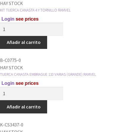
HAY STOCK
KIT TUERCA CANASTA 4 Y TORNILLO RAMVEL
Login
see prices
KIT
TUERCA
CANASTA
Añadir al carrito
4
Y
B-C0775-0
TORNILLO
HAY STOCK
RAMVEL
TUERCA CANASTA EMBRAGUE 110 VARIAS (GRANDE) RAMVEL
cantidad
Login
see prices
TUERCA
CANASTA
EMBRAGUE
Añadir al carrito
110
VARIAS
K-CS3437-0
(GRANDE)
HAY STOCK