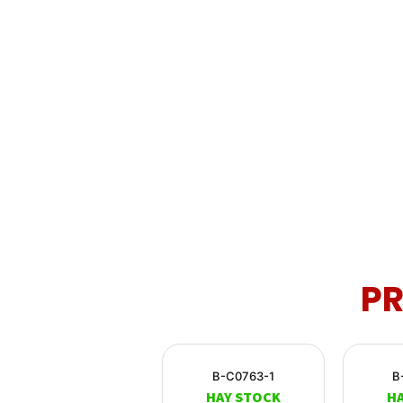
P
B-C0763-1
B
HAY STOCK
H