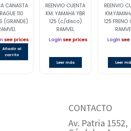
CA CANASTA
REENVIO CUENTA
REENVIO C
RAGUE 110
KM. YAMAHA YBR
KM.YAMAH
S (GRANDE)
125 (c/disco)
125 FRENO 
RAMVEL
RAMVEL
RAMVE
in
see prices
Login
see prices
Login
see 
Añadir al
carrito
Leer más
Leer m
CONTACTO
Av. Patria 1552,