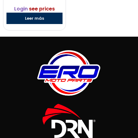
Login
see prices
Leer más