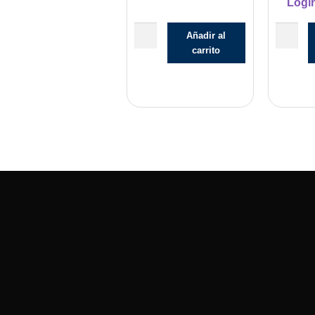
Logi
Añadir al
carrito