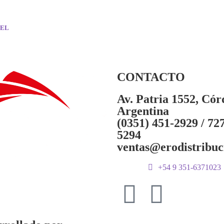
VEL
CONTACTO
Av. Patria 1552, Cór
Argentina
(0351) 451-2929 / 72
5294
ventas@erodistribuc
+54 9 351-6371023