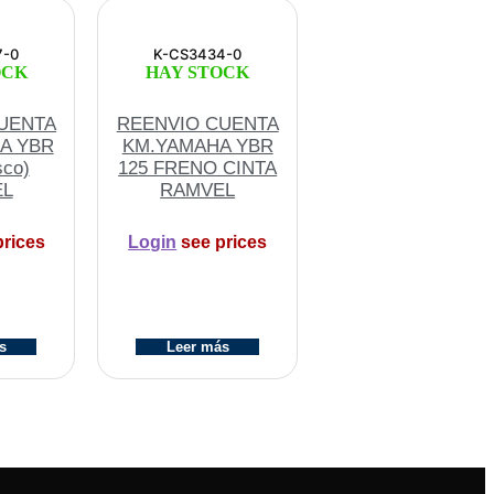
7-0
K-CS3434-0
OCK
HAY STOCK
UENTA
REENVIO CUENTA
A YBR
KM.YAMAHA YBR
sco)
125 FRENO CINTA
EL
RAMVEL
rices
Login
see prices
s
Leer más