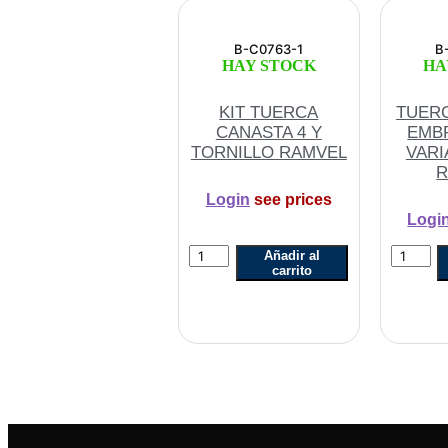
B-C0763-1
B
HAY STOCK
HA
KIT TUERCA
TUER
CANASTA 4 Y
EMB
TORNILLO RAMVEL
VARI
R
Login
see prices
Logi
KIT
TUERC
Añadir al
TUERCA
CANAS
carrito
CANASTA
EMBRA
4
110
Y
VARIA
TORNILLO
(CHICA
RAMVEL
RAMVE
cantidad
cantidad