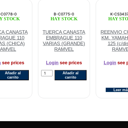
-C0778-0
B-C0775-0
K-CS343
Y STOCK
HAY STOCK
HAY ST
CA CANASTA
TUERCA CANASTA
REENVIO C
RAGUE 110
EMBRAGUE 110
KM. YAMAH
AS (CHICA)
VARIAS (GRANDE)
125 (c/di
AMVEL
RAMVEL
RAMV
n
see prices
Login
see prices
Login
see p
A
TUERCA
Añadir al
Añadir al
TA
CANASTA
carrito
carrito
GUE
EMBRAGUE
110
Leer má
S
VARIAS
)
(GRANDE)
L
RAMVEL
cantidad