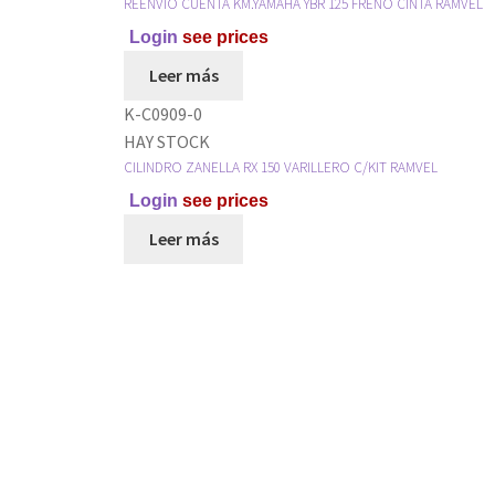
REENVIO CUENTA KM.YAMAHA YBR 125 FRENO CINTA RAMVEL
Login
see prices
Leer más
K-C0909-0
HAY STOCK
CILINDRO ZANELLA RX 150 VARILLERO C/KIT RAMVEL
Login
see prices
Leer más