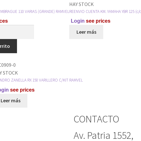
HAY STOCK
MBRAGUE 110 VARIAS (GRANDE) RAMVEL
REENVIO CUENTA KM. YAMAHA YBR 125 (c/d
ces
Login
see prices
Leer más
rrito
C0909-0
Y STOCK
INDRO ZANELLA RX 150 VARILLERO C/KIT RAMVEL
ogin
see prices
Leer más
CONTACTO
Av. Patria 1552,