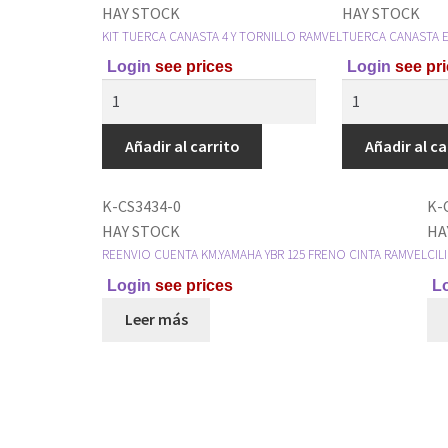
HAY STOCK
HAY STOCK
KIT TUERCA CANASTA 4 Y TORNILLO RAMVEL
TUERCA CANASTA E
Login
see prices
Login
see pri
Añadir al carrito
Añadir al ca
K-CS3434-0
K-
HAY STOCK
HA
REENVIO CUENTA KM.YAMAHA YBR 125 FRENO CINTA RAMVEL
CIL
Login
see prices
L
Leer más