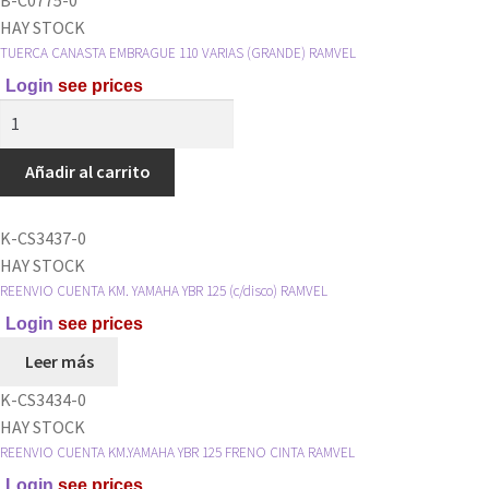
TORNILLO
HAY STOCK
RAMVEL
TUERCA CANASTA EMBRAGUE 110 VARIAS (GRANDE) RAMVEL
cantidad
Login
see prices
TUERCA
CANASTA
EMBRAGUE
Añadir al carrito
110
VARIAS
K-CS3437-0
(GRANDE)
HAY STOCK
RAMVEL
REENVIO CUENTA KM. YAMAHA YBR 125 (c/disco) RAMVEL
cantidad
Login
see prices
Leer más
K-CS3434-0
HAY STOCK
REENVIO CUENTA KM.YAMAHA YBR 125 FRENO CINTA RAMVEL
Login
see prices