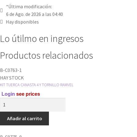
*Última modificación:
6 de Ago. de 2026 a las 04:40
Hay disponibles
Lo útilmo en ingresos
Productos relacionados
B-C0763-1
HAY STOCK
KIT TUERCA CANASTA 4 Y TORNILLO RAMVEL
Login
see prices
KIT
TUERCA
CANASTA
Añadir al carrito
4
Y
B-C0775-0