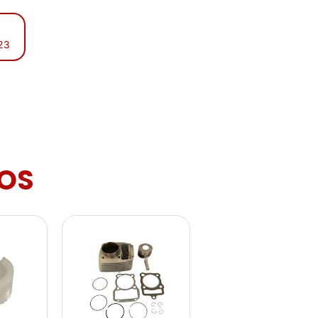
:23
OS