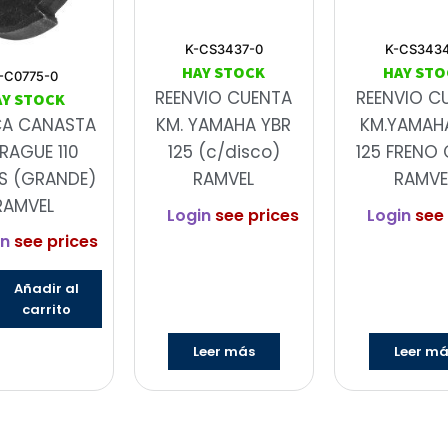
K-CS3437-0
K-CS343
HAY STOCK
HAY STO
-C0775-0
REENVIO CUENTA
REENVIO C
AY STOCK
CA CANASTA
KM. YAMAHA YBR
KM.YAMAH
RAGUE 110
125 (c/disco)
125 FRENO 
S (GRANDE)
RAMVEL
RAMVE
RAMVEL
Login
see prices
Login
see 
in
see prices
Añadir al
carrito
Leer más
Leer m