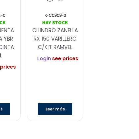
4-0
K-C0909-0
CK
HAY STOCK
UENTA
CILINDRO ZANELLA
A YBR
RX 150 VARILLERO
CINTA
C/KIT RAMVEL
L
Login
see prices
prices
ás
Leer más