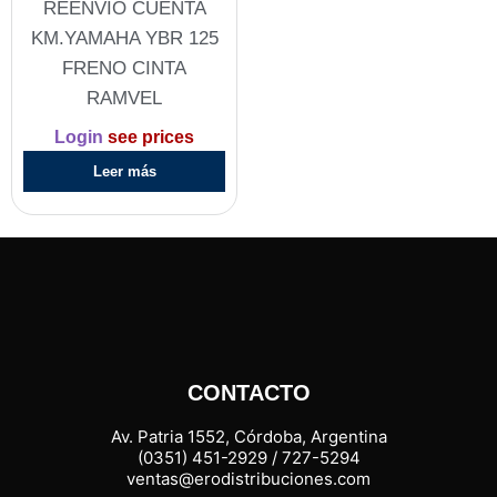
REENVIO CUENTA
KM.YAMAHA YBR 125
FRENO CINTA
RAMVEL
Login
see prices
Leer más
CONTACTO
Av. Patria 1552, Córdoba, Argentina
(0351) 451-2929 / 727-5294
ventas@erodistribuciones.com