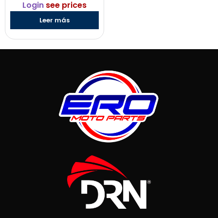
Login
see prices
Leer más