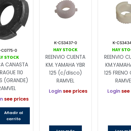
K-CS3437-0
K-CS343
HAY STOCK
HAY STO
-C0775-0
REENVIO CUENTA
REENVIO C
AY STOCK
CA CANASTA
KM. YAMAHA YBR
KM.YAMAH
RAGUE 110
125 (c/disco)
125 FRENO 
S (GRANDE)
RAMVEL
RAMVE
RAMVEL
Login
see prices
Login
see 
in
see prices
Añadir al
carrito