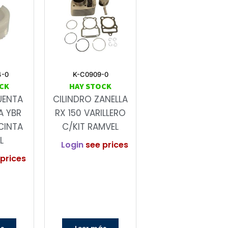
4-0
K-C0909-0
CK
HAY STOCK
UENTA
CILINDRO ZANELLA
A YBR
RX 150 VARILLERO
CINTA
C/KIT RAMVEL
L
Login
see prices
prices