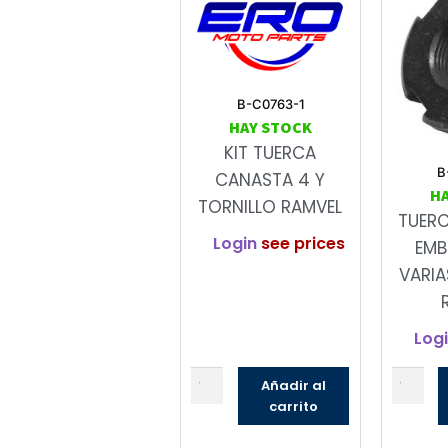
B-C0763-1
HAY STOCK
KIT TUERCA
B
CANASTA 4 Y
H
TORNILLO RAMVEL
TUER
Login
see prices
EMB
VARIA
Log
Añadir al
carrito