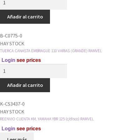
TUERCA
CANASTA
Añadir al carrito
4
Y
B-C0775-0
TORNILLO
HAY STOCK
RAMVEL
TUERCA CANASTA EMBRAGUE 110 VARIAS (GRANDE) RAMVEL
cantidad
Login
see prices
TUERCA
CANASTA
EMBRAGUE
Añadir al carrito
110
VARIAS
K-CS3437-0
(GRANDE)
HAY STOCK
RAMVEL
REENVIO CUENTA KM. YAMAHA YBR 125 (c/disco) RAMVEL
cantidad
Login
see prices
Leer más