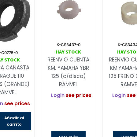
K-CS3437-0
K-CS343
HAY STOCK
HAY STO
-C0775-0
REENVIO CUENTA
REENVIO C
AY STOCK
CA CANASTA
KM. YAMAHA YBR
KM.YAMAH
RAGUE 110
125 (c/disco)
125 FRENO 
S (GRANDE)
RAMVEL
RAMVE
RAMVEL
Login
see prices
Login
see 
in
see prices
Añadir al
carrito