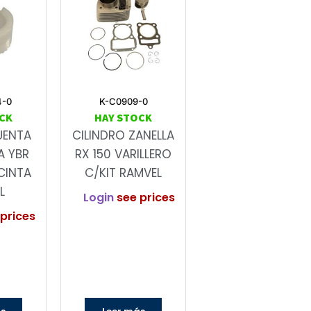
4-0
K-C0909-0
CK
HAY STOCK
UENTA
CILINDRO ZANELLA
A YBR
RX 150 VARILLERO
CINTA
C/KIT RAMVEL
L
Login
see prices
prices