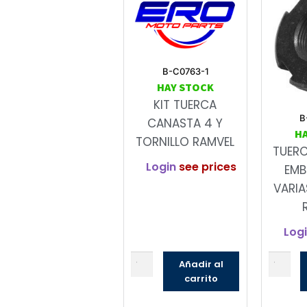
B-C0763-1
HAY STOCK
KIT TUERCA
B
CANASTA 4 Y
H
TORNILLO RAMVEL
TUER
Login
see prices
EMB
VARIA
Log
Añadir al
carrito