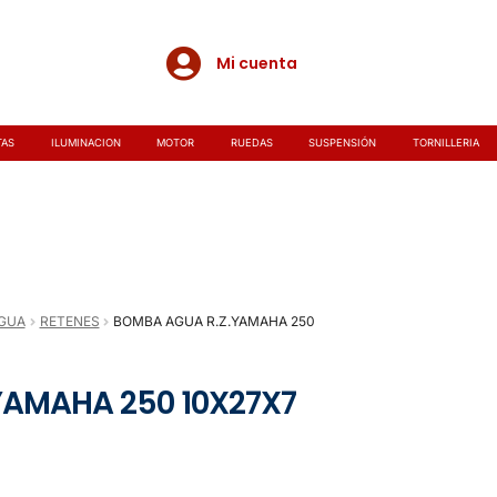
Mi cuenta
TAS
ILUMINACION
MOTOR
RUEDAS
SUSPENSIÓN
TORNILLERIA
GUA
RETENES
BOMBA AGUA R.Z.YAMAHA 250
YAMAHA 250 10X27X7