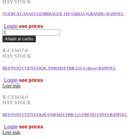
HAY STOCK
TORNILLO
RAMVEL
TUERCA CANASTA EMBRAGUE 110 VARIAS (GRANDE) RAMVEL
cantidad
Login
see prices
TUERCA
CANASTA
Añadir al carrito
EMBRAGUE
110
K-CS3437-0
VARIAS
HAY STOCK
(GRANDE)
RAMVEL
REENVIO CUENTA KM. YAMAHA YBR 125 (c/disco) RAMVEL
cantidad
Login
see prices
Leer más
K-CS3434-0
HAY STOCK
REENVIO CUENTA KM.YAMAHA YBR 125 FRENO CINTA RAMVEL
Login
see prices
Leer más