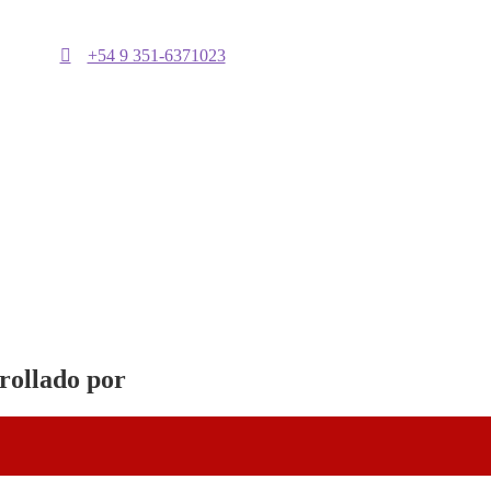
+54 9 351-6371023
rrollado por
Vervel agnecy