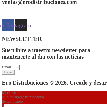
ventas@erodistribuciones.com
acebook
Instagram
NEWSLETTER
Suscribite a nuestro newsletter para
mantenerte al día con las noticias
Email
Enviar
Ero Distribuciones © 2026. Creado y desa
Mi Carrito
0
Aún no agregaste productos.
Seguir viendo
0