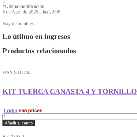
*Última modificación:
5 de Ago. de 2026 a las 22:06
Hay disponibles
Lo útilmo en ingresos
Productos relacionados
HAY STOCK
KIT TUERCA CANASTA 4 Y TORNILL
Login
see prices
KIT
TUERCA
Añadir al carrito
CANASTA
4
B-C0763-1