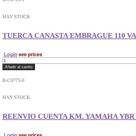
Y
TORNILLO
RAMVEL
HAY STOCK
cantidad
TUERCA CANASTA EMBRAGUE 110 V
Login
see prices
TUERCA
CANASTA
Añadir al carrito
EMBRAGUE
110
B-C0775-0
VARIAS
(GRANDE)
RAMVEL
HAY STOCK
cantidad
REENVIO CUENTA KM. YAMAHA YBR 12
Login
see prices