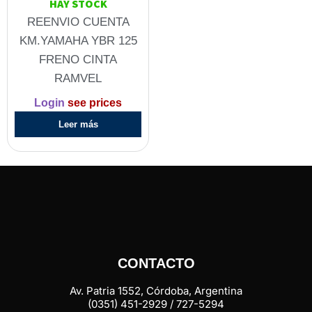
HAY STOCK
REENVIO CUENTA
KM.YAMAHA YBR 125
FRENO CINTA
RAMVEL
Login
see prices
Leer más
CONTACTO
Av. Patria 1552, Córdoba, Argentina
(0351) 451-2929 / 727-5294