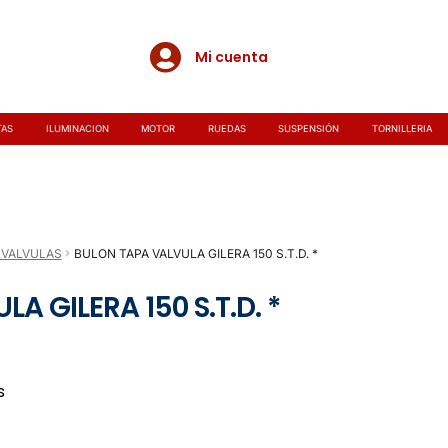
Mi cuenta
TAS
ILUMINACION
MOTOR
RUEDAS
SUSPENSIÓN
TORNILLERIA
 VALVULAS
BULON TAPA VALVULA GILERA 150 S.T.D. *
A GILERA 150 S.T.D. *
s