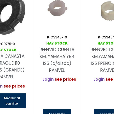
K-CS3437-0
K-CS343
HAY STOCK
HAY STO
-C0775-0
REENVIO CUENTA
REENVIO C
AY STOCK
CA CANASTA
KM. YAMAHA YBR
KM.YAMAH
RAGUE 110
125 (c/disco)
125 FRENO 
S (GRANDE)
RAMVEL
RAMVE
RAMVEL
Login
see prices
Login
see 
in
see prices
Añadir al
carrito