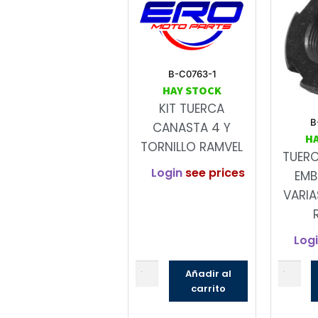
B-C0763-1
HAY STOCK
KIT TUERCA
B
CANASTA 4 Y
H
TORNILLO RAMVEL
TUER
Login
see prices
EMB
VARIA
Log
Añadir al
carrito