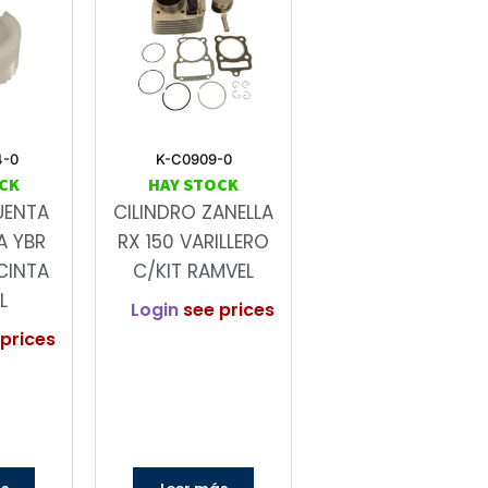
4-0
K-C0909-0
CK
HAY STOCK
UENTA
CILINDRO ZANELLA
A YBR
RX 150 VARILLERO
CINTA
C/KIT RAMVEL
L
Login
see prices
prices