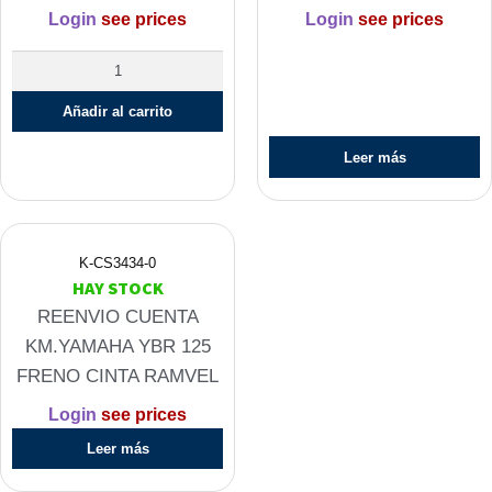
Login
see prices
Login
see prices
TUERCA
CANASTA
Añadir al carrito
EMBRAGUE
110
Leer más
VARIAS
(GRANDE)
RAMVEL
cantidad
K-CS3434-0
HAY STOCK
REENVIO CUENTA
KM.YAMAHA YBR 125
FRENO CINTA RAMVEL
Login
see prices
Leer más