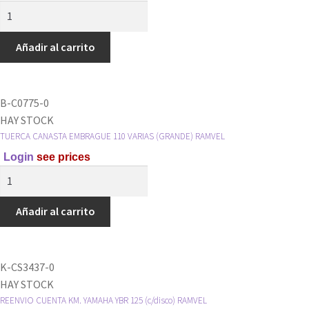
KIT
TUERCA
CANASTA
Añadir al carrito
4
Y
TORNILLO
B-C0775-0
RAMVEL
HAY STOCK
cantidad
TUERCA CANASTA EMBRAGUE 110 VARIAS (GRANDE) RAMVEL
Login
see prices
TUERCA
CANASTA
EMBRAGUE
Añadir al carrito
110
VARIAS
(GRANDE)
K-CS3437-0
RAMVEL
HAY STOCK
cantidad
REENVIO CUENTA KM. YAMAHA YBR 125 (c/disco) RAMVEL