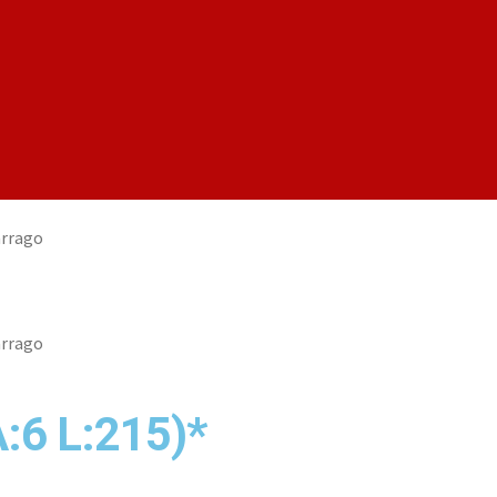
arrago
arrago
6 L:215)*