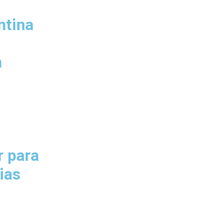
ntina
m
r para
ias