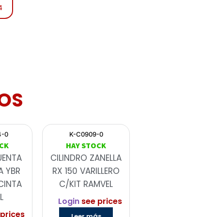
4
OS
4-0
K-C0909-0
CK
HAY STOCK
UENTA
CILINDRO ZANELLA
A YBR
RX 150 VARILLERO
CINTA
C/KIT RAMVEL
L
Login
see prices
prices
Leer más