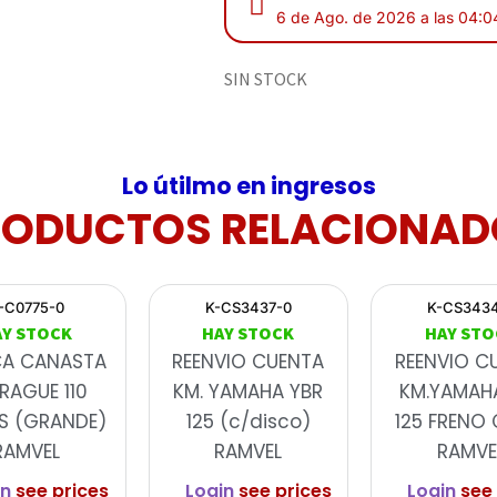
6 de Ago. de 2026 a las 04:0
SIN STOCK
Lo útilmo en ingresos
RODUCTOS RELACIONAD
-C0775-0
K-CS3437-0
K-CS343
AY STOCK
HAY STOCK
HAY STO
CA CANASTA
REENVIO CUENTA
REENVIO C
RAGUE 110
KM. YAMAHA YBR
KM.YAMAH
S (GRANDE)
125 (c/disco)
125 FRENO 
RAMVEL
RAMVEL
RAMVE
in
see prices
Login
see prices
Login
see 