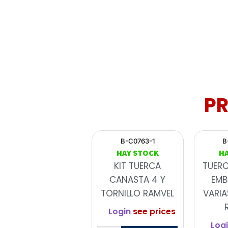
P
B-C0763-1
B
HAY STOCK
H
KIT TUERCA
TUER
CANASTA 4 Y
EMB
TORNILLO RAMVEL
VARIA
Login
see prices
Log