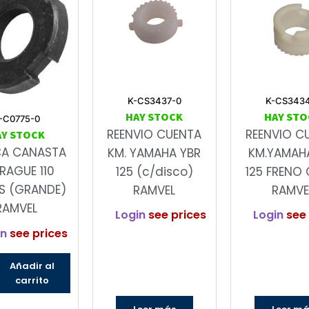
K-CS3437-0
K-CS343
HAY STOCK
HAY STO
-C0775-0
REENVIO CUENTA
REENVIO C
AY STOCK
CA CANASTA
KM. YAMAHA YBR
KM.YAMAH
RAGUE 110
125 (c/disco)
125 FRENO 
S (GRANDE)
RAMVEL
RAMVE
RAMVEL
Login
see prices
Login
see 
in
see prices
Añadir al
carrito