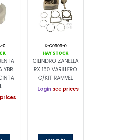
4-0
K-C0909-0
CK
HAY STOCK
UENTA
CILINDRO ZANELLA
A YBR
RX 150 VARILLERO
CINTA
C/KIT RAMVEL
L
Login
see prices
prices