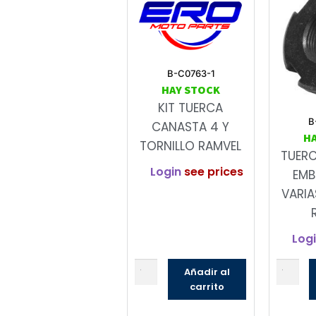
B-C0763-1
HAY STOCK
KIT TUERCA
B
CANASTA 4 Y
H
TORNILLO RAMVEL
TUER
Login
see prices
EMB
VARIA
Log
Añadir al
carrito