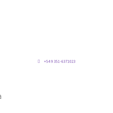
+54 9 351-6371023
a