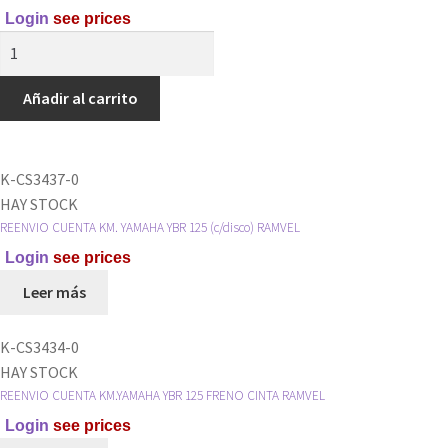
Login
see prices
TUERCA
CANASTA
EMBRAGUE
Añadir al carrito
110
VARIAS
(GRANDE)
K-CS3437-0
RAMVEL
HAY STOCK
cantidad
REENVIO CUENTA KM. YAMAHA YBR 125 (c/disco) RAMVEL
Login
see prices
Leer más
K-CS3434-0
HAY STOCK
REENVIO CUENTA KM.YAMAHA YBR 125 FRENO CINTA RAMVEL
Login
see prices