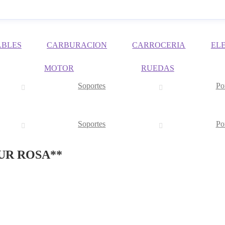
ABLES
CARBURACION
CARROCERIA
EL
MOTOR
RUEDAS
Soportes
Po
Soportes
Po
UR ROSA**