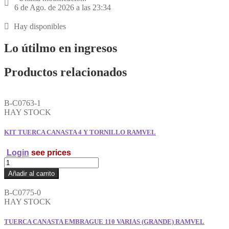
6 de Ago. de 2026 a las 23:34
Hay disponibles
Lo útilmo en ingresos
Productos relacionados
B-C0763-1
HAY STOCK
KIT TUERCA CANASTA 4 Y TORNILLO RAMVEL
Login
see prices
KIT
TUERCA
Añadir al carrito
CANASTA
4
B-C0775-0
Y
HAY STOCK
TORNILLO
RAMVEL
TUERCA CANASTA EMBRAGUE 110 VARIAS (GRANDE) RAMVEL
cantidad