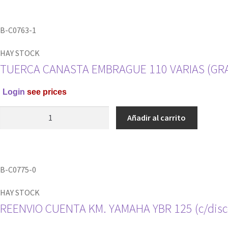
4
Y
B-C0763-1
TORNILLO
RAMVEL
HAY STOCK
cantidad
TUERCA CANASTA EMBRAGUE 110 VARIAS (GR
Login
see prices
TUERCA
Añadir al carrito
CANASTA
EMBRAGUE
110
VARIAS
B-C0775-0
(GRANDE)
RAMVEL
HAY STOCK
cantidad
REENVIO CUENTA KM. YAMAHA YBR 125 (c/dis