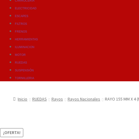
CARROCERIA
ELECTRICIDAD
ESCAPES
FILTROS
FRENOS
HERRAMIENTAS
ILUMINACION
MOTOR
RUEDAS
SUSPENSIÓN
TORNILLERIA
Inicio
RUEDAS
Rayos
Rayos Nacionales
RAYO 155 MM X 4 (
¡OFERTA!