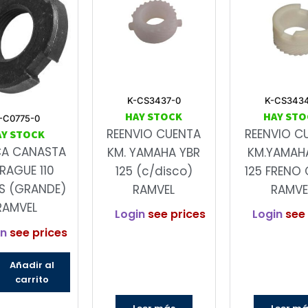
K-CS3437-0
K-CS343
HAY STOCK
HAY STO
-C0775-0
REENVIO CUENTA
REENVIO C
AY STOCK
CA CANASTA
KM. YAMAHA YBR
KM.YAMAH
RAGUE 110
125 (c/disco)
125 FRENO 
S (GRANDE)
RAMVEL
RAMVE
RAMVEL
Login
see prices
Login
see 
in
see prices
Añadir al
carrito