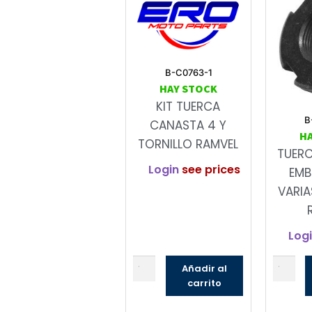
B-C0763-1
HAY STOCK
KIT TUERCA
B
CANASTA 4 Y
H
TORNILLO RAMVEL
TUER
Login
see prices
EMB
VARIA
Log
Añadir al
carrito