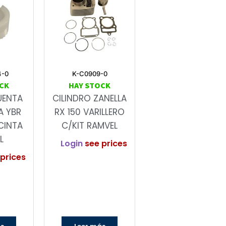
4-0
K-C0909-0
CK
HAY STOCK
UENTA
CILINDRO ZANELLA
A YBR
RX 150 VARILLERO
CINTA
C/KIT RAMVEL
L
Login
see prices
prices