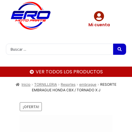
Mi cuenta
VER TODOS LOS PRODUCTOS
Inicio
TORNILLERIA
Resortes
embrague
RESORTE
EMBRAGUE HONDA CBX / TORNADO X J
¡OFERTA!