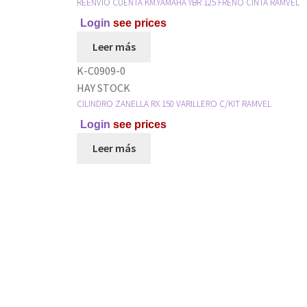
REENVIO CUENTA KM.YAMAHA YBR 125 FRENO CINTA RAMVEL
Login
see prices
Leer más
K-C0909-0
HAY STOCK
CILINDRO ZANELLA RX 150 VARILLERO C/KIT RAMVEL
Login
see prices
Leer más