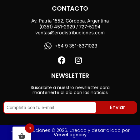
CONTACTO
Av. Patria 1552, Córdoba, Argentina
(0351) 451-2929 / 727-5294
ventas@erodistribuciones.com
+54 9 351-6371023
NEWSLETTER
Suscribite a nuestro newsletter para
mantenerte al día con las noticias
Enviar
0
Ero Distribuciones © 2026. Creado y desarrollado por
Vervel agnecy