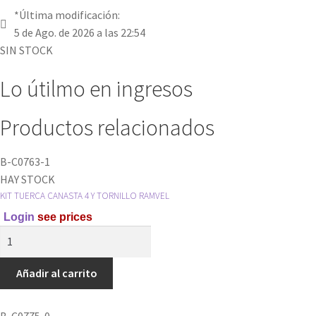
*Última modificación:
5 de Ago. de 2026 a las 22:54
SIN STOCK
Lo útilmo en ingresos
Productos relacionados
B-C0763-1
HAY STOCK
KIT TUERCA CANASTA 4 Y TORNILLO RAMVEL
Login
see prices
KIT
TUERCA
CANASTA
Añadir al carrito
4
Y
B-C0775-0