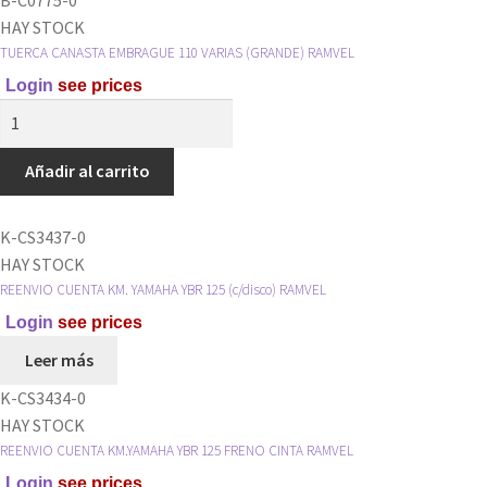
TORNILLO
HAY STOCK
RAMVEL
TUERCA CANASTA EMBRAGUE 110 VARIAS (GRANDE) RAMVEL
cantidad
Login
see prices
TUERCA
CANASTA
EMBRAGUE
Añadir al carrito
110
VARIAS
K-CS3437-0
(GRANDE)
HAY STOCK
RAMVEL
REENVIO CUENTA KM. YAMAHA YBR 125 (c/disco) RAMVEL
cantidad
Login
see prices
Leer más
K-CS3434-0
HAY STOCK
REENVIO CUENTA KM.YAMAHA YBR 125 FRENO CINTA RAMVEL
Login
see prices