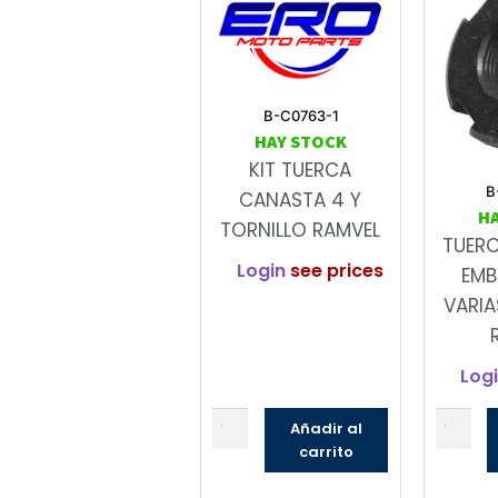
B-C0763-1
HAY STOCK
KIT TUERCA
B
CANASTA 4 Y
H
TORNILLO RAMVEL
TUER
Login
see prices
EMB
VARIA
Log
Añadir al
carrito