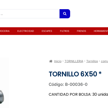
ROCERIA
ELECTRICIDAD
ESCAPES
FILTROS
FRENOS
HERRAMIEN
Inicio
TORNILLERIA
Tornillos
com
TORNILLO 6X50 *
Código: B-00036-0
CANTIDAD POR BOLSA: 30 unid