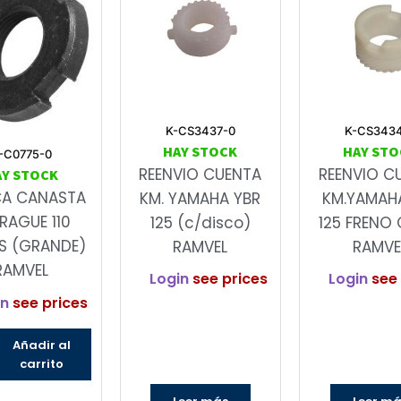
K-CS3437-0
K-CS343
HAY STOCK
HAY STO
-C0775-0
REENVIO CUENTA
REENVIO C
AY STOCK
CA CANASTA
KM. YAMAHA YBR
KM.YAMAH
RAGUE 110
125 (c/disco)
125 FRENO 
S (GRANDE)
RAMVEL
RAMVE
RAMVEL
Login
see prices
Login
see 
in
see prices
Añadir al
carrito