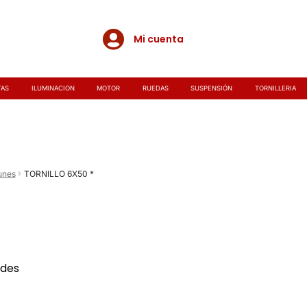
Mi cuenta
TAS
ILUMINACION
MOTOR
RUEDAS
SUSPENSIÓN
TORNILLERIA
unes
TORNILLO 6X50 *
ades