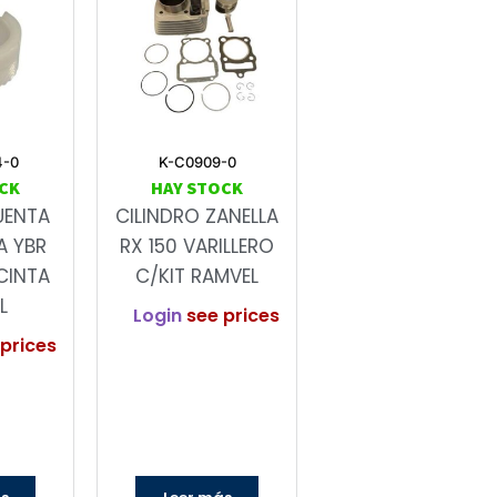
4-0
K-C0909-0
CK
HAY STOCK
UENTA
CILINDRO ZANELLA
A YBR
RX 150 VARILLERO
CINTA
C/KIT RAMVEL
L
Login
see prices
prices