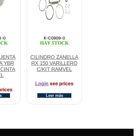
4-0
K-C0909-0
OCK
HAY STOCK
UENTA
CILINDRO ZANELLA
A YBR
RX 150 VARILLERO
 CINTA
C/KIT RAMVEL
EL
Login
see prices
rices
s
Leer más