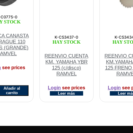
-C0775-0
Y STOCK
CA CANASTA
K-CS3437-0
K-CS343
RAGUE 110
HAY STOCK
HAY ST
S (GRANDE)
AMVEL
REENVIO CUENTA
REENVIO C
KM. YAMAHA YBR
KM.YAMAH
125 (c/disco)
125 FRENO
n
see prices
RAMVEL
RAMV
CA
Login
see prices
Login
see p
Añadir al
STA
carrito
Leer más
Leer má
AGUE
S
DE)
EL
d