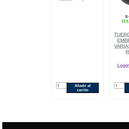
B
HA
TUER
EMB
VARIA
R
Logi
KIT
TUER
Añadir al
TUERCA
CANA
carrito
CANASTA
EMBR
4
110
Y
VARIA
TORNILLO
(GRAN
RAMVEL
RAMV
cantidad
cantida