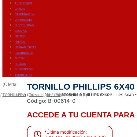
ACCESORIOS
CABLES
CARBURACION
CARROCERIA
ELECTRICIDAD
ESCAPES
FILTROS
FRENOS
HERRAMIENTAS
ILUMINACION
MOTOR
RUEDAS
SUSPENSIÓN
TORNILLERIA
¡Oferta!
TORNILLO PHILLIPS 6X40 
/
TORNILLERIA
/
Tornillos
/
PHILIPS
/
TORNILLO PHILLIPS 6X40 *
Inicio
/
TORNILLERIA
/
Tornillos
/
PHILIPS
/
TORNILLO PHILLIPS 6X40 *
Código: B-00614-0
ACCEDE A TU CUENTA PARA 
*Última modificación: