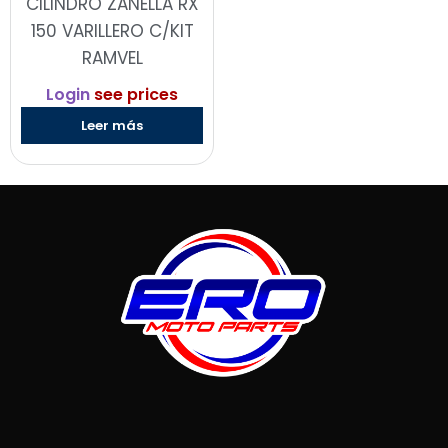
CILINDRO ZANELLA RX
150 VARILLERO C/KIT
RAMVEL
Login
see prices
Leer más