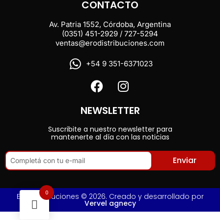
CONTACTO
Av. Patria 1552, Córdoba, Argentina
(0351) 451-2929 / 727-5294
ventas@erodistribuciones.com
+54 9 351-6371023
NEWSLETTER
Suscribite a nuestro newsletter para
mantenerte al día con las noticias
Enviar
0
Ero Distribuciones © 2026. Creado y desarrollado por
Vervel agnecy