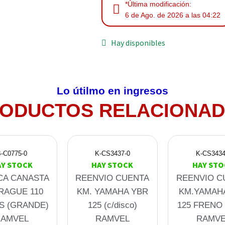
*Última modificación:
6 de Ago. de 2026 a las 04:22
Hay disponibles
Lo útilmo en ingresos
ODUCTOS RELACIONA
-C0775-0
K-CS3437-0
K-CS3434
AY STOCK
HAY STOCK
HAY STO
CA CANASTA
REENVIO CUENTA
REENVIO C
RAGUE 110
KM. YAMAHA YBR
KM.YAMAH
S (GRANDE)
125 (c/disco)
125 FRENO
RAMVEL
RAMVEL
RAMVE