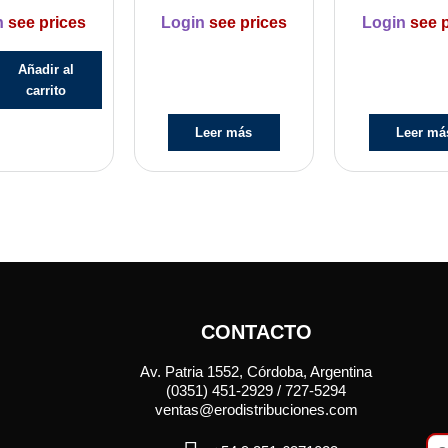
n
see prices
Login
see prices
Login
see p
Añadir al
carrito
Leer más
Leer má
CONTACTO
Av. Patria 1552, Córdoba, Argentina
(0351) 451-2929 / 727-5294
ventas@erodistribuciones.com