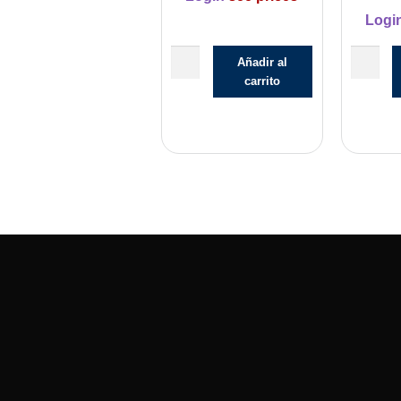
Logi
Añadir al
carrito