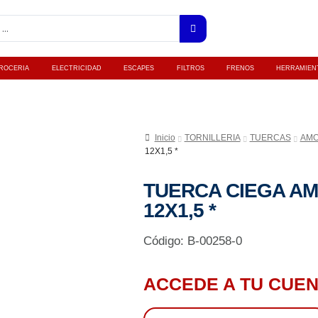
ROCERIA
ELECTRICIDAD
ESCAPES
FILTROS
FRENOS
HERRAMIEN
Inicio
TORNILLERIA
TUERCAS
AMO
12X1,5 *
TUERCA CIEGA A
12X1,5 *
Código: B-00258-0
ACCEDE A TU CUEN