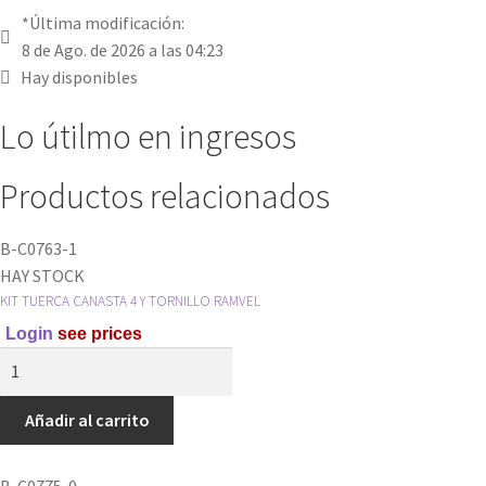
*Última modificación:
8 de Ago. de 2026 a las 04:23
Hay disponibles
Lo útilmo en ingresos
Productos relacionados
B-C0763-1
HAY STOCK
KIT TUERCA CANASTA 4 Y TORNILLO RAMVEL
Login
see prices
KIT
TUERCA
CANASTA
Añadir al carrito
4
Y
B-C0775-0