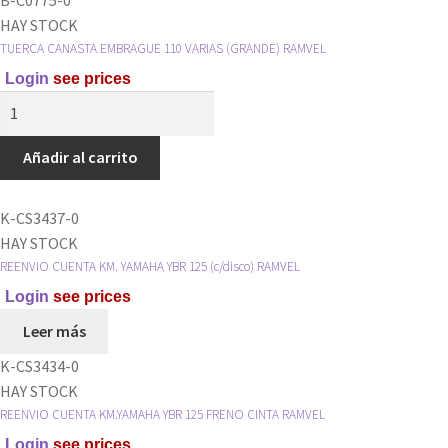
TORNILLO
HAY STOCK
RAMVEL
TUERCA CANASTA EMBRAGUE 110 VARIAS (GRANDE) RAMVEL
cantidad
Login
see prices
TUERCA
CANASTA
EMBRAGUE
Añadir al carrito
110
VARIAS
K-CS3437-0
(GRANDE)
HAY STOCK
RAMVEL
REENVIO CUENTA KM. YAMAHA YBR 125 (c/disco) RAMVEL
cantidad
Login
see prices
Leer más
K-CS3434-0
HAY STOCK
REENVIO CUENTA KM.YAMAHA YBR 125 FRENO CINTA RAMVEL
Login
see prices