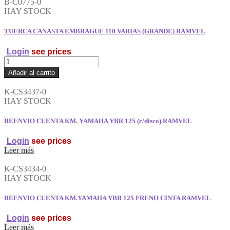
B-C0775-0
Y
HAY STOCK
TORNILLO
RAMVEL
TUERCA CANASTA EMBRAGUE 110 VARIAS (GRANDE) RAMVEL
cantidad
Login
see prices
TUERCA
CANASTA
Añadir al carrito
EMBRAGUE
110
K-CS3437-0
VARIAS
HAY STOCK
(GRANDE)
RAMVEL
REENVIO CUENTA KM. YAMAHA YBR 125 (c/disco) RAMVEL
cantidad
Login
see prices
Leer más
K-CS3434-0
HAY STOCK
REENVIO CUENTA KM.YAMAHA YBR 125 FRENO CINTA RAMVEL
Login
see prices
Leer más