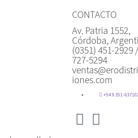
CONTACTO
Av. Patria 1552,
Córdoba, Argent
(0351) 451-2929 
727-5294
ventas@erodistr
iones.com
+54 9 351-63710