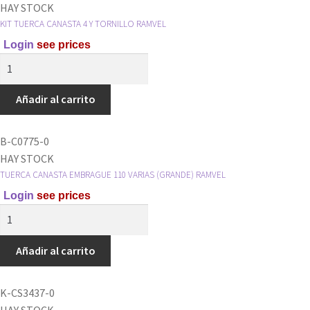
HAY STOCK
KIT TUERCA CANASTA 4 Y TORNILLO RAMVEL
Login
see prices
KIT
TUERCA
CANASTA
Añadir al carrito
4
Y
B-C0775-0
TORNILLO
HAY STOCK
RAMVEL
TUERCA CANASTA EMBRAGUE 110 VARIAS (GRANDE) RAMVEL
cantidad
Login
see prices
TUERCA
CANASTA
EMBRAGUE
Añadir al carrito
110
VARIAS
K-CS3437-0
(GRANDE)
HAY STOCK